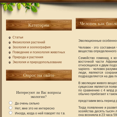
Человек как биол
Категории
Статьи
Эволюционные особенно
Физиология растений
Зоология и зоогеография
Человек - это составная
вещества определенного 
Поведение и психология животных
Природа и растения
Семейство гоминид, к ко
восточной части Африк
Экология и природопользование
относящихся к двум подс
sapiens - человек разум
люди, являются сохран
Опрос на сайте
подразделяется на два п
В эволюции живого вещес
сукцессии является появ
по сравнению с 4 млрд р
Интересуют ли Вас вопросы
обычно прибегают к тако
экологии?
представим весь период 
Да очень сильно
Тогда появление и развит
Нет, мне это не интересно
хозяйства десять тысяч л
Иногда, когда о ней говорят по т.в.
она возникла в 23 часа 59