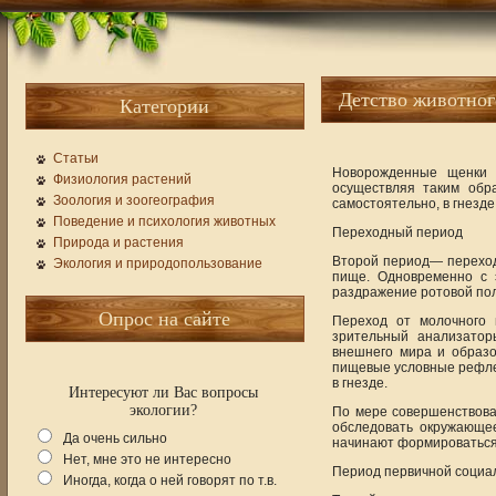
Детство животног
Категории
Статьи
Новорожденные щенки н
Физиология растений
осуществляя таким обр
Зоология и зоогеография
самостоятельно, в гнезде
Поведение и психология животных
Переходный период
Природа и растения
Второй период— переход
Экология и природопользование
пище. Одновременно с 
раздражение ротовой пол
Опрос на сайте
Переход от молочного 
зрительный анализатор
внешнего мира и образ
пищевые условные рефлек
в гнезде.
Интересуют ли Вас вопросы
экологии?
По мере совершенствован
обследовать окружающе
Да очень сильно
начинают формироваться
Нет, мне это не интересно
Период первичной социа
Иногда, когда о ней говорят по т.в.