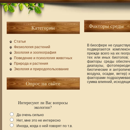
Факторы среды
Категории
Статьи
В биосфере не существуе
Физиология растений
подвергаются комплекс
Зоология и зоогеография
прежде всего на их геог
тех или иных биотопов;
Поведение и психология животных
факторы среды обеспеч
Природа и растения
диапаузы, фотопериоди
Экология и природопользование
биотические и антропиче
воздуха, осадки, ветер)
факторами подразумевае
сумма влияний, исходящи
Опрос на сайте
Интересуют ли Вас вопросы
экологии?
Да очень сильно
Нет, мне это не интересно
Иногда, когда о ней говорят по т.в.