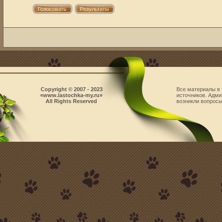
Copyright © 2007 - 2023
Все материалы в 
«www.lastochka-my.ru»
источников. Адми
All Rights Reserved
возникли вопросы