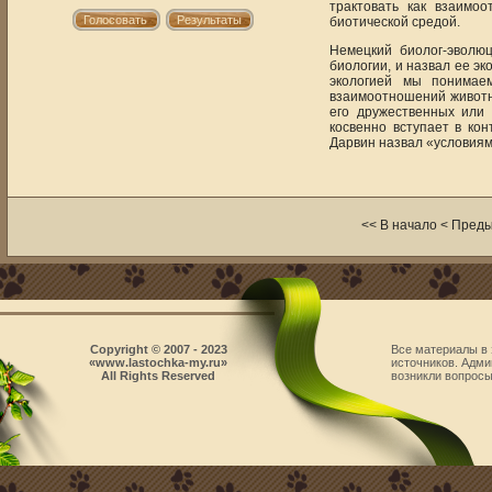
трактовать как взаимо
биотической средой.
Немецкий биолог-эволюц
биологии, и назвал ее э
экологией мы понимаем
взаимоотношений животно
его дружественных или
косвенно вступает в кон
Дарвин назвал «условия
<< В начало < Пре
Copyright © 2007 - 2023
Все материалы в 
«www.lastochka-my.ru»
источников. Адми
All Rights Reserved
возникли вопросы