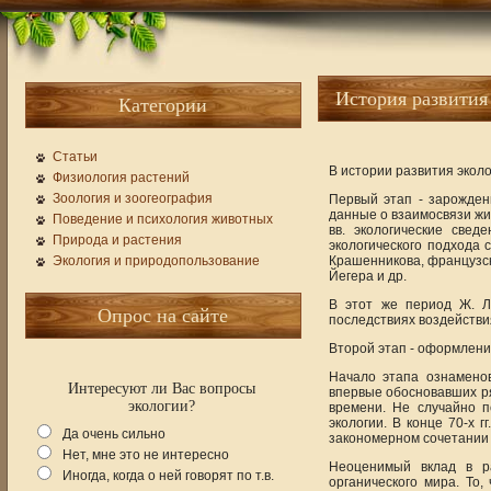
История развития
Категории
Статьи
В истории развития экол
Физиология растений
Зоология и зоогеография
Первый этап - зарождени
данные о взаимосвязи жи
Поведение и психология животных
вв. экологические све
Природа и растения
экологического подхода 
Экология и природопользование
Крашенникова, французск
Йегера и др.
В этот же период Ж. Л
Опрос на сайте
последствиях воздействи
Второй этап - оформлени
Начало этапа ознаменов
Интересуют ли Вас вопросы
впервые обосновавших ря
экологии?
времени. Не случайно п
экологии. В конце 70-х 
Да очень сильно
закономерном сочетании 
Нет, мне это не интересно
Неоценимый вклад в р
Иногда, когда о ней говорят по т.в.
органического мира. То