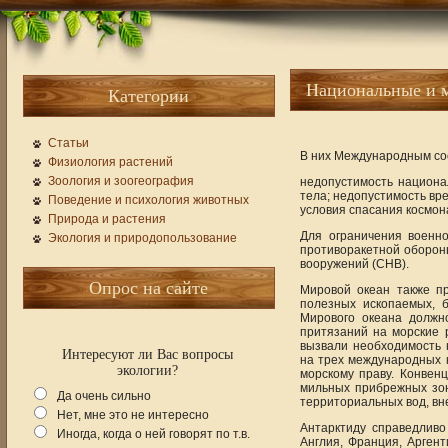
Национальные и 
Категории
Статьи
В них Международным со
Физиология растений
Зоология и зоогеография
недопустимость национал
тела; недопустимость вр
Поведение и психология животных
условия спасания космон
Природа и растения
Для ограничения военн
Экология и природопользование
противоракетной оборон
вооружений (СНВ).
Опрос на сайте
Мировой океан также п
полезных ископаемых, б
Мирового океана должн
притязаний на морские 
вызвали необходимость 
Интересуют ли Вас вопросы
на трех международных 
экологии?
морскому праву. Конвен
мильных прибрежных зон
Да очень сильно
территориальных вод, вн
Нет, мне это не интересно
Антарктиду справедливо
Иногда, когда о ней говорят по т.в.
Англия, Франция, Аргент