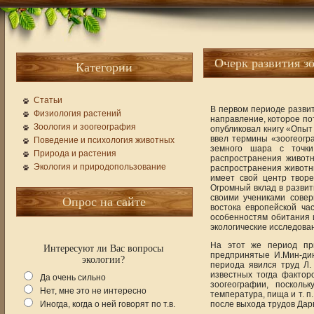
Очерк развития з
Категории
Статьи
В первом периоде разви
Физиология растений
направление, которое по
Зоология и зоогеография
опубликовал книгу «Опыт
ввел термины «зоогеогр
Поведение и психология животных
земного шара с точки
Природа и растения
распространения живот
Экология и природопользование
распространения животны
имеет свой центр творе
Огромный вклад в развит
своими учениками сове
Опрос на сайте
востока европейской ча
особенностям обитания 
экологические исследова
На этот же период при
Интересуют ли Вас вопросы
предпринятые И.Мин-дин
экологии?
периода явился труд Л.
известных тогда факто
Да очень сильно
зоогеографии, посколь
Нет, мне это не интересно
температура, пища и т. 
Иногда, когда о ней говорят по т.в.
после выхода трудов Дар