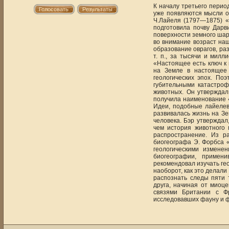
К началу третьего перио
уже появляются мысли о 
Ч.Лайеля (1797—1875) «
подготовила почву Дарв
поверхности земного шар
во внимание возраст наш
образование оврагов, ра
т. п., за тысячи и мил
«Настоящее есть ключ к
на Земле в настоящее 
геологических эпох. По
губительными катастро
животных. Он утверждал
получила наименование «
Идеи, подобные лайелевс
развивалась жизнь на З
человека. Бэр утверждал
чем история животного 
распространение. Из р
биогеографа Э. Форбса 
геологическими измене
биогеографии, примен
рекомендовал изучать ге
наоборот, как это делали
распознать следы пяти 
друга, начиная от миоц
связями Британии с Ф
исследовавших фауну и 