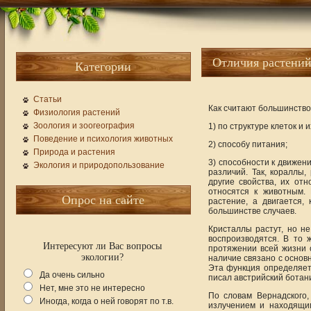
Отличия растени
Категории
Статьи
Как считают большинство
Физиология растений
Зоология и зоогеография
1) по структуре клеток и 
Поведение и психология животных
2) способу питания;
Природа и растения
3) способности к движени
Экология и природопользование
различий. Так, кораллы,
другие свойства, их от
относятся к животным. 
Опрос на сайте
растение, а двигается
большинстве случаев.
Кристаллы растут, но не
воспроизводятся. В то 
Интересуют ли Вас вопросы
протяжении всей жизни 
экологии?
наличие связано с основ
Эта функция определяет 
Да очень сильно
писал австрийский ботани
Нет, мне это не интересно
По словам Вернадского
Иногда, когда о ней говорят по т.в.
излучением и находящи