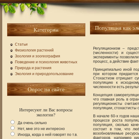
Популяция как эл
Категории
Статьи
Регуляционизм – предс
Физиология растений
(численности) и суще
Зоология и зоогеография
эксперименты позволили 
процесс, а действие фак
Поведение и психология животных
Природа и растения
Принципиально иной под
Экология и природопользование
при котором придается
Стохастизм отрицает су
популяцию к исходному
численности есть результ
Опрос на сайте
Концепция саморегуляции
что главная роль в огр
регуляционисты считаю
популяции, стохастисты 
Интересуют ли Вас вопросы
экологии?
В начале 60-х годов наш
процессе роста популя
Да очень сильно
популяция, сколько кач
Нет, мне это не интересно
состоит в том, что лю
возобновляемые ресурсы
Иногда, когда о ней говорят по т.в.
факторов, например хи