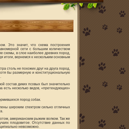
ом. Это значит, что схема построения
авномерной сети с большим количеством
ле схемы, в слое наиболее древних пород,
дя итоги, вернемся к нескольким основным
ра столь не похожих друг на друга пород,
 хотя бы размерную и конституциональную
.
вой состав диких псовых был значительно
ва есть несколько видов, «претендующих»
ормившихся пород собак.
влены широким спектром сильно отличных
а.
отом, американским рыжим волком. Так же
учаях плодовитое. Отсутствие данных по
инципиально невозможно.