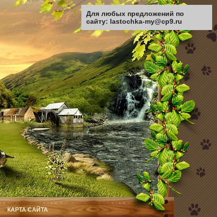
Для любых предложений по
сайту: lastochka-my@cp9.ru
КАРТА САЙТА