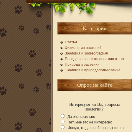
Категории
Статьи
Физиология растений
Зоология и зоогеография
Поведение и психология животных
Природа и растения
Экология и природопользование
Опрос на сайте
Интересуют ли Вас вопросы
экологии?
Да очень сильно
Нет, мне это не интересно
Иногда, когда о ней говорят по т.в.