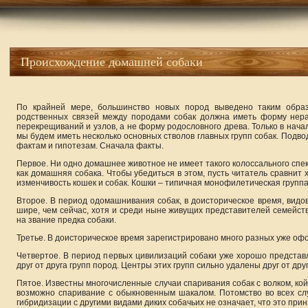
Происхождение домашней собаки
По крайней мере, большинство новых пород выведено таким образ
родственных связей между породами собак должна иметь форму нер
перекрещиваний и узлов, а не форму родословного древа. Только в нача
мы будем иметь несколько основных стволов главных групп собак. Подво
фактам и гипотезам. Сначала факты.
Первое. Ни одно домашнее животное не имеет такого колоссального спект
как домашняя собака. Чтобы убедиться в этом, пусть читатель сравнит
изменчивость кошек и собак. Кошки – типичная монофилетическая группа
Второе. В период одомашнивания собак, в доисторическое время, видо
шире, чем сейчас, хотя и среди ныне живущих представителей семейст
на звание предка собаки.
Третье. В доисторическое время зарегистрировано много разных уже оф
Четвертое. В период первых цивилизаций собаки уже хорошо предста
друг от друга групп пород. Центры этих групп сильно удалены друг от друг
Пятое. Известны многочисленные случаи спаривания собак с волком, кой
возможно спаривание с обыкновенным шакалом. Потомство во всех сл
гибридизации с другими видами диких собачьих не означает, что это пр