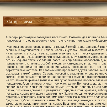
Сатир семела
А теперь рассмотрим поведение насекомого. Возьмем для примера бабо
получилось, что ее поведение известно мне лучше, чем какого-либо друго
Гусеницы проводят осень и зиму на твердой сухой траве, растущей в ар
весны они окукливаются. В начале июля из куколок начинают вылетать б
на питание, т. е. сосут не-ктар различных цветков и пасоку деревьев,
ивового древоточца, сверлящими живую древесину. Сатиров можно видет
особей, однако такие скопления вовсе не социальные образования, а 
привлечения различных особей внешними стимулами, в частности цве
признаки репродуктивного поведения. Самцы прекращают питаться, с
держатся там наготове. Как только мимо пролетает другая бабочка, они 
оказалась самкой сатира Семела, готовой к спариванию, она реагир
землю. Тот приземляется рядом, направляется к самке и останавливаетс
на это взмахом крыльев (означающим субоптимальное половое влечение
неподвижной, он начинает элегантное ухаживание. Во-первых, делает не
вперед, а затем, держа их приподнятыми, чтобы на передних было зам
пятно, ритмично сдвигает и раздвигает передние края крыльев, вибр
несколько секунд или даже полую минуту. Затем передние крылья подн
дрожащим движением снова поднимаются так высоко, что, хотя тело самц
будто он глубоко кланяется самке. Затем, все еще находясь в таком
захватывая между ними антенны самки. Весь этот поклон занимает чут