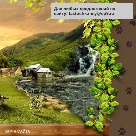
Для любых предложений по
сайту: lastochka-my@cp9.ru
КАРТА САЙТА