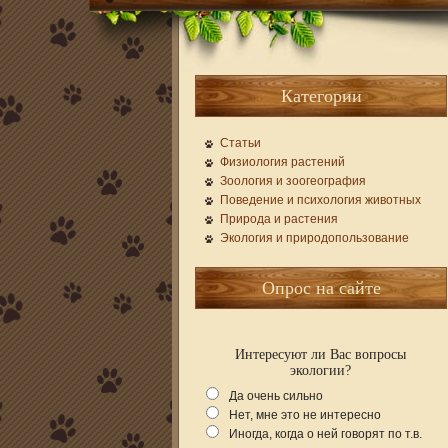
Категории
Статьи
Физиология растений
Зоология и зоогеография
Поведение и психология животных
Природа и растения
Экология и природопользование
Опрос на сайте
Интересуют ли Вас вопросы
экологии?
Да очень сильно
Нет, мне это не интересно
Иногда, когда о ней говорят по т.в.