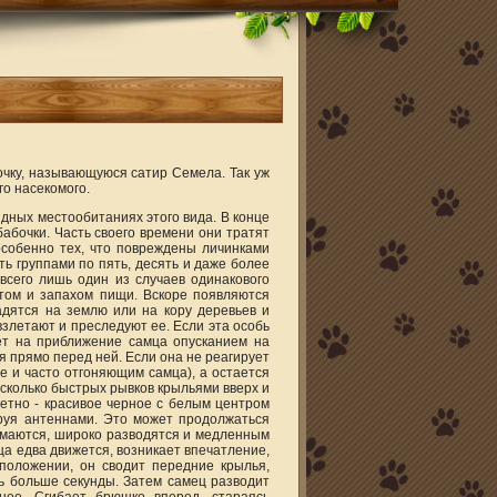
чку, называющуюся сатир Семела. Так уж
го насекомого.
идных местообитаниях этого вида. В конце
абочки. Часть своего времени они тратят
 особенно тех, что повреждены личинками
ь группами по пять, десять и даже более
всего лишь один из случаев одинакового
том и запахом пищи. Вскоре появляются
адятся на землю или на кору деревьев и
взлетают и преследуют ее. Если эта особь
ует на приближение самца опусканием на
я прямо перед ней. Если она не реагирует
 и часто отгоняющим самца), а остается
сколько быстрых рывков крыльями вверх и
етно - красивое черное с белым центром
ируя антеннами. Это может продолжаться
имаются, широко разводятся и медленным
а едва движется, возникает впечатление,
 положении, он сводит передние крылья,
ь больше секунды. Затем самец разводит