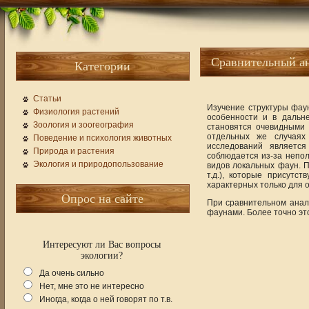
Сравнительный а
Категории
Статьи
Изучение структуры фау
Физиология растений
особенности и в дальн
Зоология и зоогеография
становятся очевидными 
отдельных же случаях
Поведение и психология животных
исследований является
Природа и растения
соблюдается из-за непо
Экология и природопользование
видов локальных фаун. П
т.д.), которые присутс
характерных только для 
Опрос на сайте
При сравнительном анал
фаунами. Более точно эт
Интересуют ли Вас вопросы
экологии?
Да очень сильно
Нет, мне это не интересно
Иногда, когда о ней говорят по т.в.