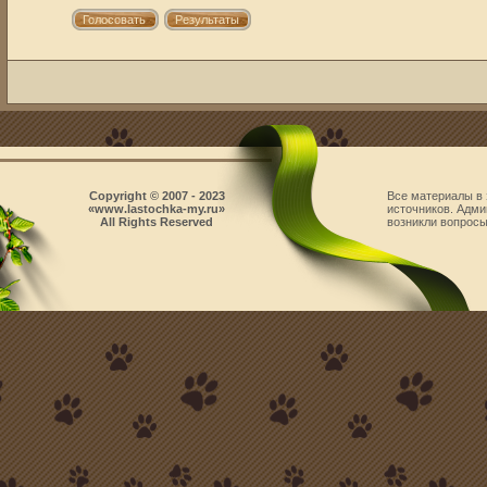
Copyright © 2007 - 2023
Все материалы в 
«www.lastochka-my.ru»
источников. Адми
All Rights Reserved
возникли вопросы