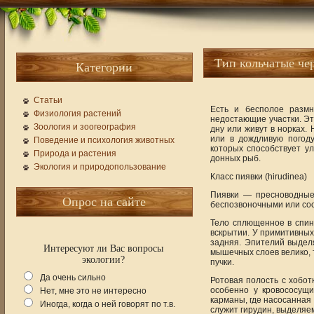
Тип кольчатые че
Категории
Статьи
Есть и бесполое размн
Физиология растений
недостающие участки. Э
Зоология и зоогеография
дну или живут в норках.
или в дождливую погод
Поведение и психология животных
которых способствует 
Природа и растения
донных рыб.
Экология и природопользование
Класс пиявки (hirudinea)
Пиявки — пресноводные
Опрос на сайте
беспозвоночными или со
Тело сплющенное в спин
вскрытии. У примитивных
задняя. Эпителий выделя
Интересуют ли Вас вопросы
мышечных слоев велико, 
экологии?
пучки.
Да очень сильно
Ротовая полость с хобот
особенно у кровососущ
Нет, мне это не интересно
карманы, где насосанная
Иногда, когда о ней говорят по т.в.
служит гирудин, выделя