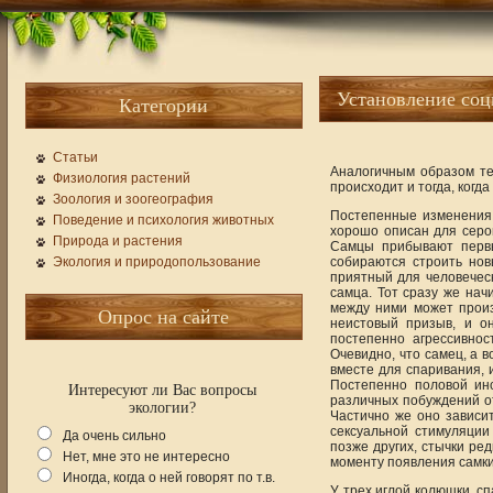
Установление соц
Категории
Статьи
Аналогичным образом те
Физиология растений
происходит и тогда, когд
Зоология и зоогеография
Постепенные изменения 
Поведение и психология животных
хорошо описан для серо
Природа и растения
Самцы прибывают первы
Экология и природопользование
собираются строить нов
приятный для человеческ
самца. Тот сразу же нач
между ними может произ
Опрос на сайте
неистовый призыв, и о
постепенно агрессивнос
Очевидно, что самец, а 
вместе для спаривания, 
Постепенно половой ин
Интересуют ли Вас вопросы
различных побуждений от
экологии?
Частично же оно зависи
сексуальной стимуляции
Да очень сильно
позже других, стычки ре
Нет, мне это не интересно
моменту появления самки 
Иногда, когда о ней говорят по т.в.
У трех иглой колюшки, с