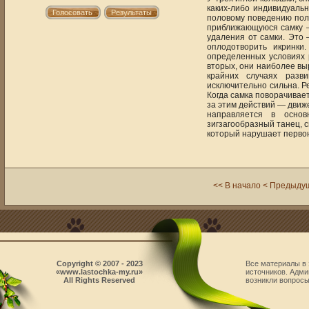
каких-либо индивидуаль
половому поведению полн
приближающуюся самку —
удаления от самки. Это 
оплодотворить икринки
определенных условиях р
вторых, они наиболее выр
крайних случаях разв
исключительно сильна. Р
Когда самка поворачивает
за этим действий — движ
направляется в осно
зигзагообразный танец, с
который нарушает первон
<< В начало
< Предыду
Copyright © 2007 - 2023
Все материалы в 
«www.lastochka-my.ru»
источников. Адми
All Rights Reserved
возникли вопросы