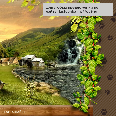
Для любых предложений по
сайту: lastochka-my@cp9.ru
КАРТА САЙТА