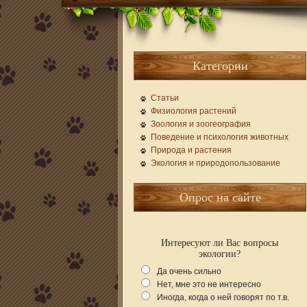
Категории
Статьи
Физиология растений
Зоология и зоогеография
Поведение и психология животных
Природа и растения
Экология и природопользование
Опрос на сайте
Интересуют ли Вас вопросы
экологии?
Да очень сильно
Нет, мне это не интересно
Иногда, когда о ней говорят по т.в.