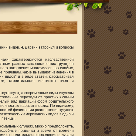
нии видов, Ч. Дарвин затронул и вопросы
наки, характеризуются наследственной
отным разных таксономических групп, он
ного накопления многочисленных слабых,
же причинам, какие вызывают изменения в
и видов" и в ряде статей, рассматривая
ки, строительного инстинкта пчел и
отсутствуют, а современные виды изучены
остепенные переходы от простых к самым
целый ряд вариаций форм родительского
 полностью паразитических. По-видимому,
ностей физиологии размножения кукушек.
азитических американских видов в одно и
я птенцы.
 аномальных случаях. Можно предположить,
 подобные привычки и время от времени
ями от родительского поведения получали