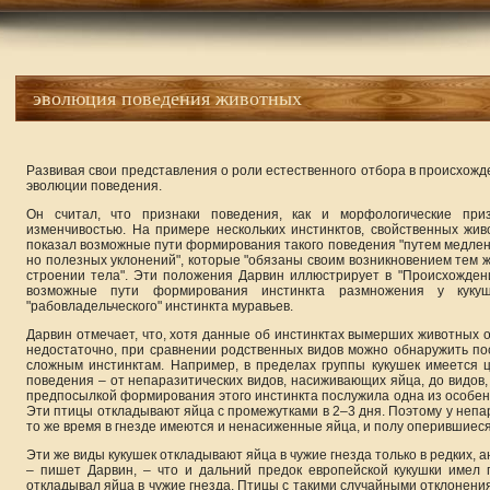
эволюция поведения животных
Развивая свои представления о роли естественного отбора в происхожде
эволюции поведения.
Он считал, что признаки поведения, как и морфологические приз
изменчивостью. На примере нескольких инстинктов, свойственных жив
показал возможные пути формирования такого поведения "путем медлен
но полезных уклонений", которые "обязаны своим возникновением тем 
строении тела". Эти положения Дарвин иллюстрирует в "Происхождени
возможные пути формирования инстинкта размножения у кукуш
"рабовладельческого" инстинкта муравьев.
Дарвин отмечает, что, хотя данные об инстинктах вымерших животных 
недостаточно, при сравнении родственных видов можно обнаружить п
сложным инстинктам. Например, в пределах группы кукушек имеется 
поведения – от непаразитических видов, насиживающих яйца, до видов,
предпосылкой формирования этого инстинкта послужила одна из особен
Эти птицы откладывают яйца с промежутками в 2–3 дня. Поэтому у непар
то же время в гнезде имеются и ненасиженные яйца, и полу оперившиес
Эти же виды кукушек откладывают яйца в чужие гнезда только в редких,
– пишет Дарвин, – что и дальний предок европейской кукушки имел
откладывал яйца в чужие гнезда. Птицы с такими случайными отклонени