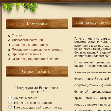
Лай на службе че
Категории
Статьи
Гончие – одна из самых 
Физиология растений
гончими, которые гнали 
Зоология и зоогеография
выгоняли зверя под охот
некая смесь между гонче
Поведение и психология животных
борзые, главной задаче
Природа и растения
отбирать по голосам, чуть
Экология и природопользование
Голос гончей сильно от
обладает своеобразной м
Опрос на сайте
У гончих различают неско
бушур – низкий басовый го
с гнусью («томный») – го
Интересуют ли Вас вопросы
экологии?
фигурный – сильно модул
Да очень сильно
яркий – звучный, который
Нет, мне это не интересно
голос с заливом – не от
Иногда, когда о ней говорят по т.в.