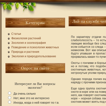
Лай на службе че
Категории
Статьи
По характеру отдачи го
Физиология растений
слабоголосость – то ест
Зоология и зоогеография
лающие вообще без следа
если собьется со следа 
Поведение и психология животных
немногим. Вот как описыв
Природа и растения
будто упавшая в пропаст
Экология и природопользование
прорвалась какая-то пучи
Охоты с гончими и борзы
но и потому, что подоб
Опрос на сайте
охотничьих животных, ко
нетронутые уголки природ
Однако порода гончих ещ
наряду с прочими признак
Интересуют ли Вас вопросы
экологии?
Еще одна группа охотнич
охоте в норе или на пов
Да очень сильно
него, как говорят охотни
Нет, мне это не интересно
норе – норная собака лае
охотник может взять под 
Иногда, когда о ней говорят по т.в.