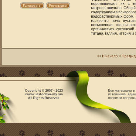
перемешивает их с ми
микроорганизмов. Общий 
содержанием в почвообра
водорастворимых форм. 
горизонте почв пустын
повышенная щелочност
органических суспензий
титана, галлия, иттрия и
<< В начало
< Преды
Copyright © 2007 - 2023
Все материалы в 
«www.lastochka-my.ru»
источников. Адми
All Rights Reserved
возникли вопросы