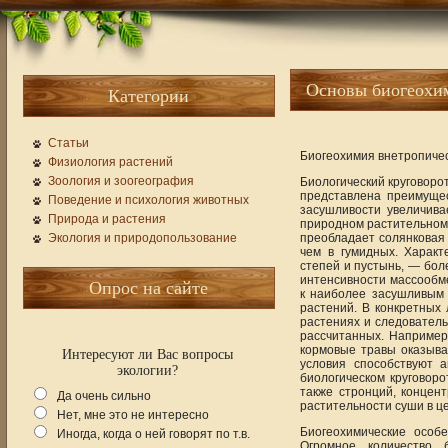
Основы биогеохи
Категории
Статьи
Биогеохимия внетропичес
Физиология растений
Зоология и зоогеография
Биологический круговоро
представлена преимущес
Поведение и психология животных
засушливости увеличив
Природа и растения
природном растительном
Экология и природопользование
преобладает солянковая
чем в гумидных. Характ
степей и пустынь, — бо
интенсивности массообм
Опрос на сайте
к наиболее засушливым
растений. В конкретных
растениях и следовательн
рассчитанных. Например
кормовые травы оказыва
Интересуют ли Вас вопросы
условия способствуют 
экологии?
биологическом круговор
также стронций, концен
Да очень сильно
растительности суши в ц
Нет, мне это не интересно
Биогеохимические особ
Иногда, когда о ней говорят по т.в.
Огромное количество 