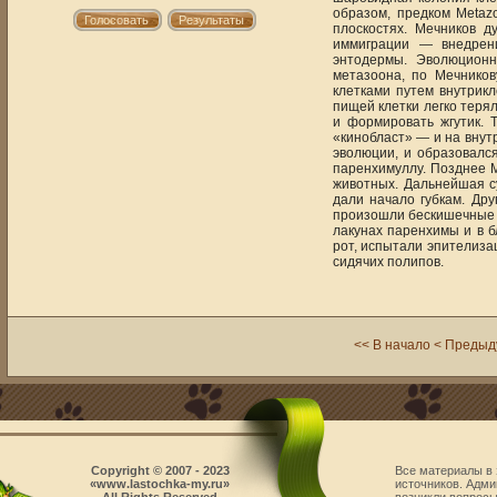
образом, предком Metaz
плоскостях. Мечников д
иммиграции — внедрени
энтодермы. Эволюционн
метазоона, по Мечников
клетками путем внутрик
пищей клетки легко терял
и формировать жгутик.
«кинобласт» — и на вну
эволюции, и образовалс
паренхимуллу. Позднее 
животных. Дальнейшая с
дали начало губкам. Др
произошли бескишечные п
лакунах паренхимы и в 
рот, испытали эпителиз
сидячих полипов.
<< В начало
< Преды
Copyright © 2007 - 2023
Все материалы в 
«www.lastochka-my.ru»
источников. Адми