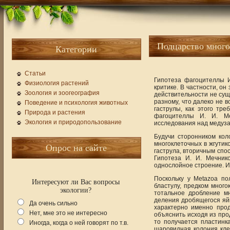
Подцарство мног
Категории
Статьи
Гипотеза фагоцителлы И
Физиология растений
критике. В частности, он
Зоология и зоогеография
действительности не сущ
разному, что далеко не 
Поведение и психология животных
гаструлы, как этого тре
Природа и растения
фагоцителлы И. И. Ме
Экология и природопользование
исследования над медуза
Будучи сторонником кол
многоклеточных в жгутик
Опрос на сайте
гаструла, вторичным спо
Гипотеза И. И. Мечни
однослойное строение. Ин
Поскольку у Metazoa п
Интересуют ли Вас вопросы
бластулу, предком много
экологии?
тотальное дробление м
деления дробящегося яйц
Да очень сильно
характерно именно про
Нет, мне это не интересно
объяснить исходя из про
то получается пластинк
Иногда, когда о ней говорят по т.в.
шаровидная колония кле