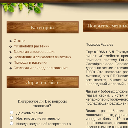
Покрытосеменные
Категории
Статьи
Порядок Fabales
Физиология растений
Зоология и зоогеография
Еще в 1966 г. А.Л. Тахта
пишет: «Семейство прин
Поведение и психология животных
признает систему FаЬа
Природа и растения
Caesalpinioideae, Faboid
Экология и природопользование
довольно четкие отличия
1980). Это настолько ра
листовка), что Г.П.Яков
вскрывается, бывает м
Опрос на сайте
шаровидный и плоский и т
Листья у бобовых сложные
глазам своим. Листья 
непарноперистосложного
Интересуют ли Вас вопросы
последующей редукцией 
экологии?
Велико разнообразие
Да очень сильно
многочисленные, у цезал
Нет, мне это не интересно
иногда их больше 10, а 
сростнолистная, тычинок 
Иногда, когда о ней говорят по т.в.
случае тычинки всегда с