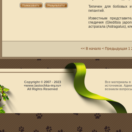
Типичен для бобовых и 
гипантий.
Известным представите
гледичия (Gleditsia jap
астрагала (Astragalus), кле
<< В начало
< Предыдущая
1
Copyright © 2007 - 2023
Все материалы в 
«www.lastochka-my.ru»
источников. Адми
All Rights Reserved
возникли вопросы