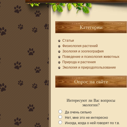
Категории
Статьи
Физиология растений
Зоология и зоогеография
Поведение и психология животных
Природа и растения
Экология и природопользование
Опрос на сайте
Интересуют ли Вас вопросы
экологии?
Да очень сильно
Нет, мне это не интересно
Иногда, когда о ней говорят по т.в.