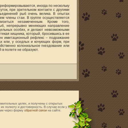
ереформировываются, иногда по нескольку
уток, при зрительном контакте с другими
бъединений рыб очень велика. В опытах
ем члены стаи. В группе осуществляется
лизиться незамеченным. Кроме того,
 рыб, непрерывно меняющих направление
дельных особях, и делают невозможными
текая хищника, который, бросившись в ее
ерен имитационный рефлекс – подражание
х или, у оседлых и кочующих форм, при
ойственно колониальное гнездование или
 в полете не образуют.
омительных целях, и получены с открытых
их полноту и достоверность. В случае если у Вас
дии через форму
обратной связи
на сайте.