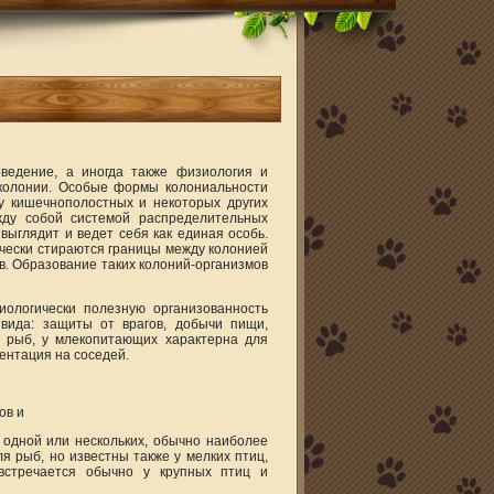
ведение, а иногда также физиология и
 колонии. Особые формы колониальности
у кишечнополостных и некоторых других
жду собой системой распределительных
 выглядит и ведет себя как единая особь.
чески стираются границы между колонией
. Образование таких колоний-организмов
ологически полезную организованность
 вида: защиты от врагов, добычи пищи,
и рыб, у млекопитающих характерна для
ентация на соседей.
ов и
 одной или нескольких, обычно наиболее
я рыб, но известны также у мелких птиц,
встречается обычно у крупных птиц и