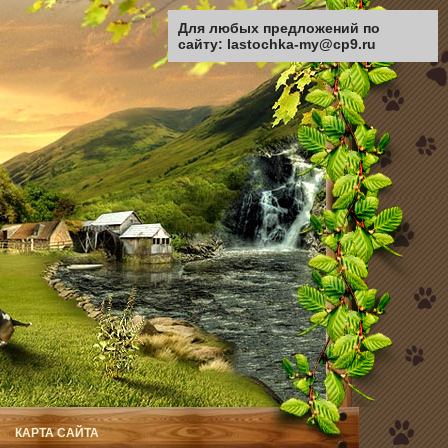
Для любых предложений по
сайту: lastochka-my@cp9.ru
КАРТА САЙТА