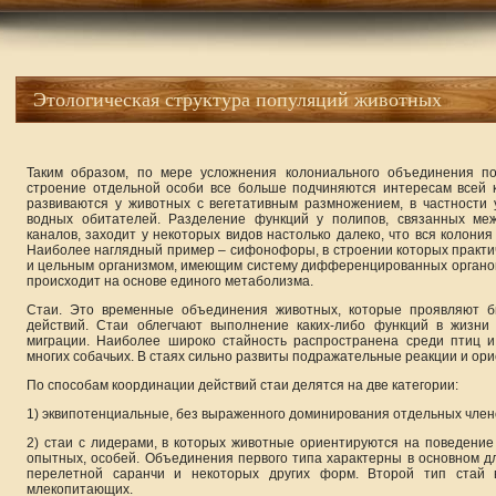
Этологическая структура популяций животных
Таким образом, по мере усложнения колониального объединения по
строение отдельной особи все больше подчиняются интересам всей
развиваются у животных с вегетативным размножением, в частности 
водных обитателей. Разделение функций у полипов, связанных ме
каналов, заходит у некоторых видов настолько далеко, что вся колония
Наиболее наглядный пример – сифонофоры, в строении которых практи
и цельным организмом, имеющим систему дифференцированных органов
происходит на основе единого метаболизма.
Стаи. Это временные объединения животных, которые проявляют би
действий. Стаи облегчают выполнение каких-либо функций в жизни
миграции. Наиболее широко стайность распространена среди птиц 
многих собачьих. В стаях сильно развиты подражательные реакции и ори
По способам координации действий стаи делятся на две категории:
1) эквипотенциальные, без выраженного доминирования отдельных член
2) стаи с лидерами, в которых животные ориентируются на поведение
опытных, особей. Объединения первого типа характерны в основном дл
перелетной саранчи и некоторых других форм. Второй тип стай 
млекопитающих.