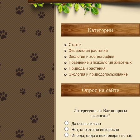
Категории
Статьи
Физиология растений
Зоология и зоогеография
Поведение и психология животных
Природа и растения
Экология и природопользование
Опрос на сайте
Интересуют ли Вас вопросы
экологии?
Да очень сильно
Нет, мне это не интересно
Иногда, когда о ней говорят по т.в.