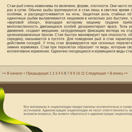
Стаи рыб очень изменчивы по величине, форме, плотности. Они часто п
раз в сутки. Обычно рыбы группируются в стаи лишь в светлое время с
особями, и рассредоточиваются на ночь. Защитная роль стайных о
одиночные рыбки вылавливаются хищником в несколько раз быстрее, ч
«круговой обзор», благодаря которому хищнику труднее приб
многочисленность двигающихся особей дезориентирует врага. Тела
движения, создают мерцание, затрудняющее фиксацию взгляда на от
целенаправленные броски. Стая быстро маневрирует при опасности, об
середину, оказывается в пустоте. Для поведения рыб в стае характ
действиям соседей. У птиц стаи формируются при сезонных перелета
зимних кормежках. Стаи при перелетах образуют те виды, которым св
коллективное кормление. Одиночно гнездящиеся и кормящиеся виды стай
<< В начало
< Предыдущая
1
2
3
4
5
6
7
8
9
10
11
Следующая >
В конец >>
Все материалы в энциклопедии предоставлены исключительно в ознак
источников. Администрация энциклопедии не несет ответственность за 
возникли вопросы, Вы можете обратиться к администрации энциклопе