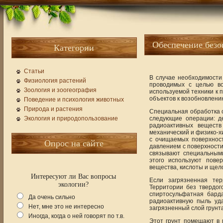
Обеспечение безо
Категории
Статьи
В случае необходимости
Физиология растений
проводимых с целью во
Зоология и зоогеография
используемой техники к 
объектов к возобновлени
Поведение и психология животных
Природа и растения
Специальная обработка с
Экология и природопользование
следующие операции: д
радиоактивных веществ
механический и физико-х
с очищаемых поверхнос
Опрос на сайте
давлением с поверхности
связывают специальным
этого используют пове
вещества, кислоты и щел
Интересуют ли Вас вопросы
Если загрязненная тер
экологии?
Территории без твердо
спиртосульфатная бард
Да очень сильно
радиоактивную пыль уд
Нет, мне это не интересно
загрязненный слой грунт
Иногда, когда о ней говорят по т.в.
Этот грунт помещают в 