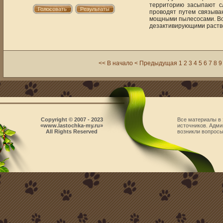
территорию засыпают с
проводят путем связыв
мощными пылесосами. Во
дезактивирующими раств
<< В начало
< Предыдущая
1
2
3
4
5
6
7
8
9
Copyright © 2007 - 2023
Все материалы в 
«www.lastochka-my.ru»
источников. Адми
All Rights Reserved
возникли вопросы