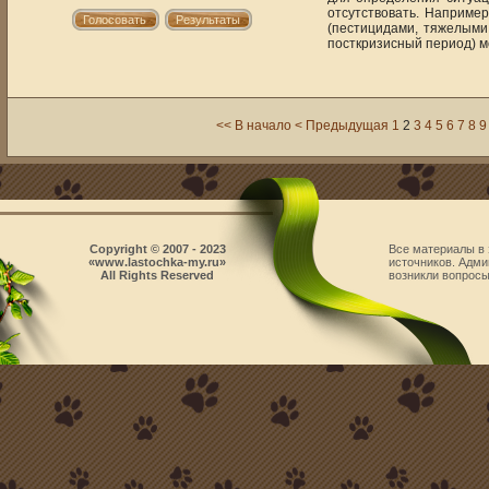
отсутствовать. Наприме
(пестицидами, тяжелыми
посткризисный период) м
<< В начало
< Предыдущая
1
2
3
4
5
6
7
8
9
Copyright © 2007 - 2023
Все материалы в 
«www.lastochka-my.ru»
источников. Адми
All Rights Reserved
возникли вопросы