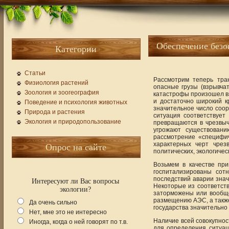
Обеспечение безо
Категории
Статьи
Рассмотрим теперь тра
Физиология растений
опасные грузы (взрывча
Зоология и зоогеография
катастрофы произошел вз
и достаточно широкий к
Поведение и психология животных
значительное число соор
Природа и растения
ситуация соответствует
Экология и природопользование
превращаются в чрезвыч
угрожают существовани
рассмотрение «специфич
характерных черт чрез
Опрос на сайте
политических, экологичес
Возьмем в качестве пр
госпитализированы сот
последствий аварии знач
Интересуют ли Вас вопросы
Некоторые из соответств
экологии?
заторможены или вообщ
размещению АЭС, а также
Да очень сильно
государства значительно
Нет, мне это не интересно
Наличие всей совокупнос
Иногда, когда о ней говорят по т.в.
для определения ситуац