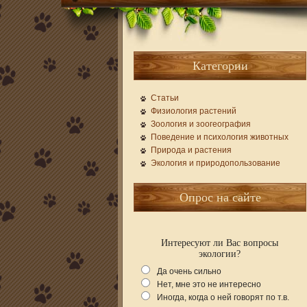
Категории
Статьи
Физиология растений
Зоология и зоогеография
Поведение и психология животных
Природа и растения
Экология и природопользование
Опрос на сайте
Интересуют ли Вас вопросы
экологии?
Да очень сильно
Нет, мне это не интересно
Иногда, когда о ней говорят по т.в.