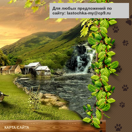
Для любых предложений по
сайту: lastochka-my@cp9.ru
КАРТА САЙТА