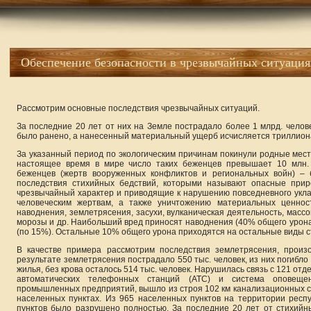
Обеспечение безопасности в чрезвычайных ситуация
Рассмотрим основные последствия чрезвычайных ситуаций.
За последние 20 лет от них на Земле пострадало более 1 млрд. челове
было ранено, а нанесенный материальный ущерб исчисляется триллион
За указанный период по экологическим причинам покинули родные мес
настоящее время в мире число таких беженцев превышает 10 млн. 
беженцев (жертв вооруженных конфликтов и региональных войн) – 
последствия стихийных бедствий, которыми называют опасные при
чрезвычайный характер и приводящие к нарушению повседневного укла
человеческим жертвам, а также уничтожению материальных ценнос
наводнения, землетрясения, засухи, вулканическая деятельность, мас
морозы и др. Наибольший вред приносят наводнения (40% общего урона)
(по 15%). Остальные 10% общего урона приходятся на остальные виды с
В качестве примера рассмотрим последствия землетрясения, произ
результате землетрясения пострадало 550 тыс. человек, из них погибло 
жилья, без крова осталось 514 тыс. человек. Нарушилась связь с 121 от
автоматических телефонных станций (АТС) и система оповеще
промышленных предприятий, вышло из строя 102 км канализационных с
населенных пунктах. Из 965 населенных пунктов на территории респ
пунктов было разрушено полностью. За последние 20 лет от стихийн