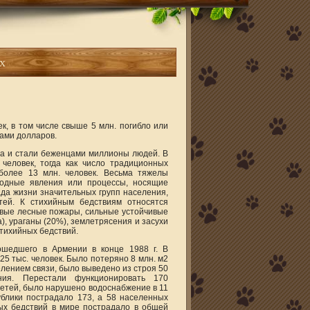
х
к, в том числе свыше 5 млн. погибло или
ами долларов.
та и стали беженцами миллионы людей. В
человек, тогда как число традиционных
более 13 млн. человек. Весьма тяжелы
родные явления или процессы, носящие
да жизни значительных групп населения,
тей. К стихийным бедствиям относятся
совые лесные пожары, сильные устойчивые
, ураганы (20%), землетрясения и засухи
тихийных бедствий.
ошедшего в Армении в конце 1988 г. В
25 тыс. человек. Было потеряно 8 млн. м2
делением связи, было выведено из строя 50
ния. Перестали функционировать 170
етей, было нарушено водоснабжение в 11
ублики пострадало 173, а 58 населенных
ых бедствий в мире пострадало в общей